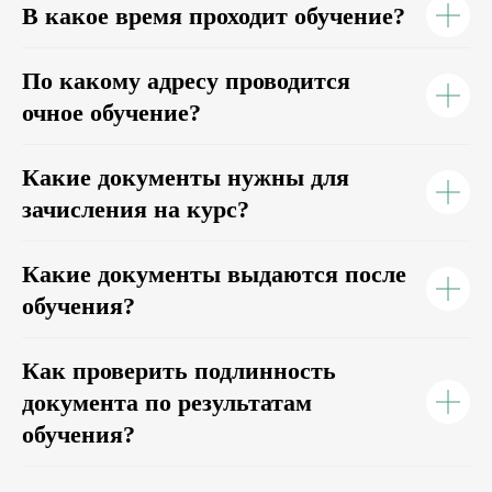
В какое время проходит обучение?
По какому адресу проводится
очное обучение?
Какие документы нужны для
зачисления на курс?
Какие документы выдаются после
обучения?
Бесплатный видеокурс UserGate Client: Getting
Наша образовательная платформа с записями
Подпишись на рассылку и получи промокод со
Started уже доступен
вебинаров и бесплатными курсами
скидкой на любой курс.
Как проверить подлинность
Зарегистрироваться
Подписаться
Подробнее
документа по результатам
обучения?