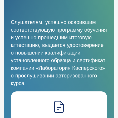
Программа обучения:
Программа обучения:
Администрирование Континент 4
Check Point Security E
Больше всего мне понравилась организация
Впечатление от обуче
подачи теоретического и практического
благоприятное, было 
материалов, а также заинтересованность
по возникающим вопро
тренера в получении опыта обучающимися.
обучения. Тренер хор
Срок прохождения обучения короткий,
спецификой онлайн об
поэтому отрыв от работы не критичный. В
отметить прекрасное 
целом, обучение стало для меня ценным
Обязательно порекоме
вкладом. Рекомендую всем, кто хочет
расширить знания по континенту.