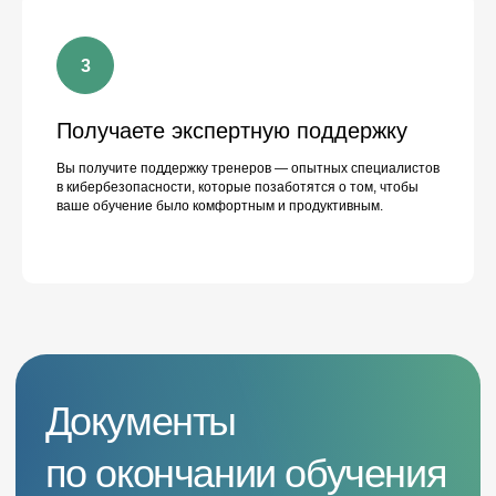
Согласен с
политикой
конфиденциальности
Согласен получать рассылку
Получаете экспертную поддержку
по продуктам NTC (можно
отписаться в любой момент)
Вы получите поддержку тренеров — опытных специалистов
в кибербезопасности, которые позаботятся о том, чтобы
Отправить
ваше обучение было комфортным и продуктивным.
Отзывы
Компания:
Компания:
ПАО «Совкомбанк»
ПАО «МТС»