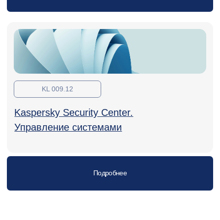
Вопросы по покупке и оплате
+7 4954141513
+7 (925) 315-41-00
Вопросы по учебному процессу
educ@ntc.ru
Москва, 123022, 2-ая Звенигородская,
13, с 43, офис 75