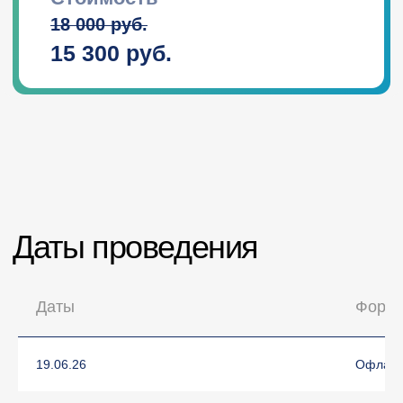
Даты
Форм
19.06.26
Офлайн