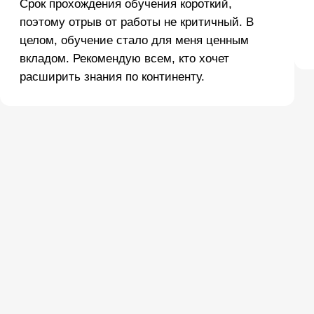
KL 060.4.5
Kaspersky Industrial CyberSecurity
Investigation
Подробнее