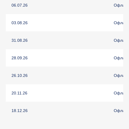
06.07.26
Офлайн
После обучения вы сможете:
03.08.26
Офлайн
Управлять уязвимостями и обновлениями
программ на компьютерах сети
Захватывать, изменять настройки и
31.08.26
Офлайн
устанавливать образы операционных систем
Работать с реестрами программного и
28.09.26
Офлайн
аппаратного обеспечения, а также
управлять лицензиями сторонних
приложений и настраивать интеграцию с
SIEM-системами
26.10.26
Офлайн
20.11.26
Офлайн
Программа
18.12.26
Офлайн