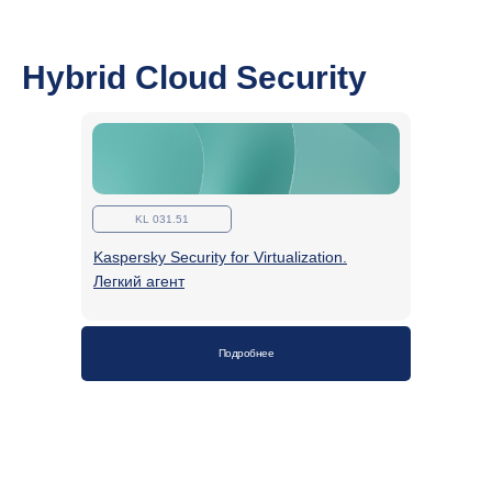
Hybrid Cloud Security
KL 031.51
Kaspersky Security for Virtualization.
Меню
Навигация
Легкий агент
Главная
Каталог курсов
О центре
Check Point
Как устроены курсы
Positive Technologies
Отзывы
UserGate
Подробнее
Контакты
Код Безопасности
Версия для слабовидящих
Kaspersky
CyberED
Информация
Реквизиты
Сертификаты и лицензии