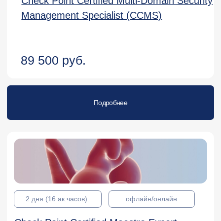
Эксплуатация MaxPatrol VM
Новая программа
5 дней (40 ак.часов)
офлайн/онлайн
150 000 руб.
Подробнее