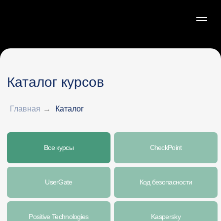
Каталог курсов
Все курсы
CheckPoint
Главная
→
Каталог
UserGate
Код безопасности
Positive Technologies
Kaspersky
CyberEd
Цифровые решения
Авторские курсы