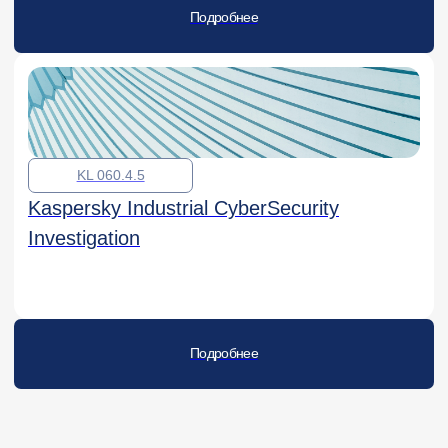
KL 057.7
Курсы для специалистов
Kaspersky Anti Targeted Attack.
Investigation
Подробнее
KL P38.4.5
Курсы для администраторов
Kaspersky Industrial CyberSecurity
Fundamentals
Подробнее