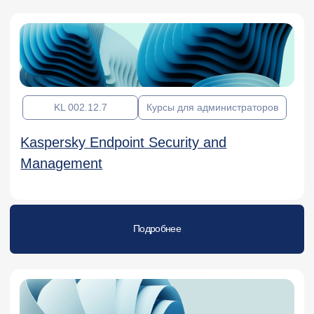
365 ак.часов
Пентестер
Подробнее
318 ак.часов
Аналитик Центра противодействия
кибератакам (SOC Analyst)