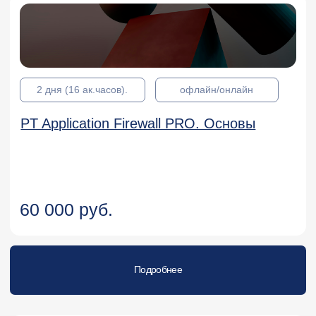
1 день (8 ак.часов)
офлайн/онлайн
Администрирование АПКШ
"Континент" версии 3.9.
Дополнительные настройки
25 000 руб.
Подробнее
5 дней (40 ак.часов)
офлайн/онлайн