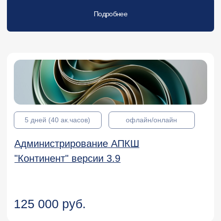
Administration
Подробнее
KL 034.4
Курсы для администраторов
Kaspersky Unified Monitoring and
Analysis Platform. Administration
Подробнее