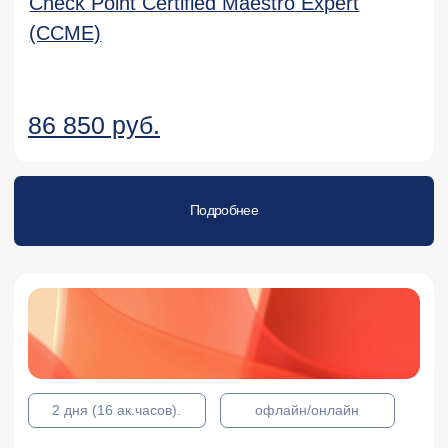
3 дня (24 ак.часа)
офлайн/онлайн
Администрирование и миграция
на PT NGFW. Полное руководство
90 000 руб.
Подробнее
2 дня (16 ак.часов).
офлайн/онлайн
PT NAD: администрирование
системы