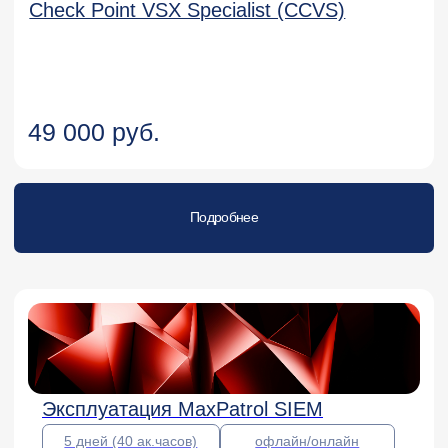
60 000 руб.
Подробнее
2 дня (16 ак.часов)
офлайн/онлайн
PT NAD: функциональные
возможности и методики
расследования атак
60 000 руб.