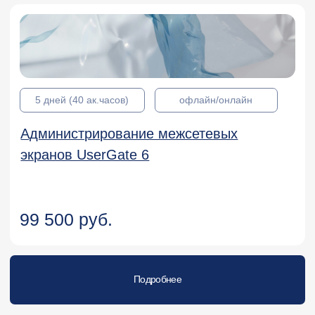
Подробнее
KL 060.4.5
Kaspersky Industrial CyberSecurity
Investigation
Подробнее
KL 002.12.7
Курсы для администраторов