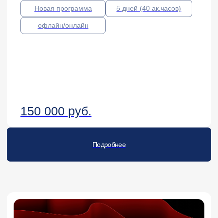
2 дня (16 ак.часов).
офлайн/онлайн
PT Application Firewall PRO. Основы
60 000 руб.
Подробнее
5 дней (50 ак.часов)
офлайн/онлайн
Администрирование межсетевых экранов
UserGate NGFW 7.X. Ускоренный курс