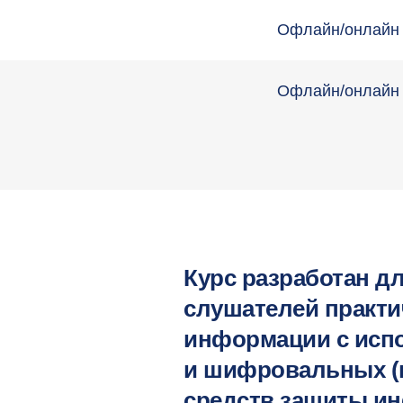
Офлайн/онлайн
Офлайн/онлайн
Курс разработан д
слушателей практи
информации с испо
и шифровальных (
средств защиты и