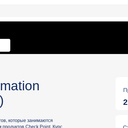
omation
П
)
2
тов, которые занимаются
продуктов Check Point. Курс
С