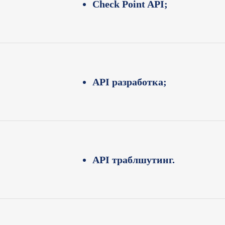
Check Point API;
API разработка;
API траблшутинг.