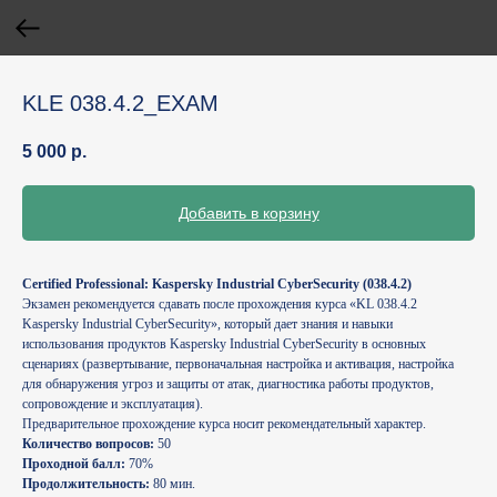
KLE 038.4.2_EXAM
5 000
р.
Добавить в корзину
Certified Professional: Kaspersky Industrial CyberSecurity (038.4.2)
Экзамен рекомендуется сдавать после прохождения курса «KL 038.4.2
Kaspersky Industrial CyberSecurity», который дает знания и навыки
использования продуктов Kaspersky Industrial CyberSecurity в основных
сценариях (развертывание, первоначальная настройка и активация, настройка
для обнаружения угроз и защиты от атак, диагностика работы продуктов,
сопровождение и эксплуатация).
Предварительное прохождение курса носит рекомендательный характер.
Количество вопросов:
50
Проходной балл:
70%
Продолжительность:
80 мин.